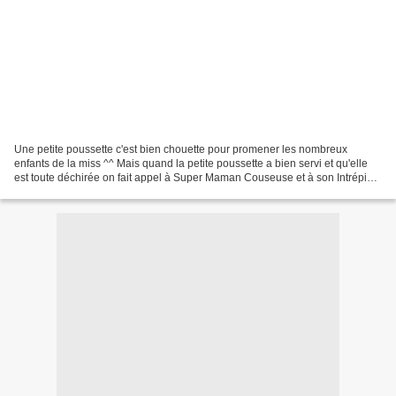
Une petite poussette c'est bien chouette pour promener les nombreux
enfants de la miss ^^ Mais quand la petite poussette a bien servi et qu'elle
est toute déchirée on fait appel à Super Maman Couseuse et à son Intrépide
Machine à Coudre ! J'ai donc refait...