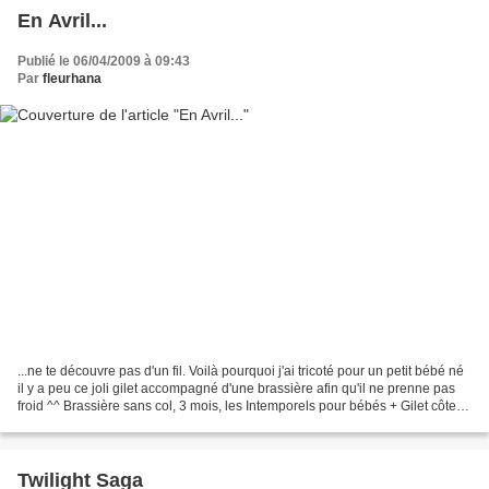
En Avril...
Publié le 06/04/2009 à 09:43
Par
fleurhana
...ne te découvre pas d'un fil. Voilà pourquoi j'ai tricoté pour un petit bébé né
il y a peu ce joli gilet accompagné d'une brassière afin qu'il ne prenne pas
froid ^^ Brassière sans col, 3 mois, les Intemporels pour bébés + Gilet côtes
brisées, 3 mois,...
Twilight Saga