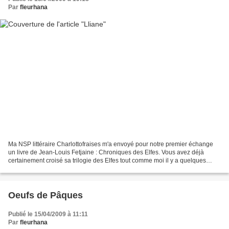
Par
fleurhana
Ma NSP littéraire Charlottofraises m'a envoyé pour notre premier échange
un livre de Jean-Louis Fetjaine : Chroniques des Elfes. Vous avez déjà
certainement croisé sa trilogie des Elfes tout comme moi il y a quelques
années. Je n'avais pas trouvé ça transcendant...
Oeufs de Pâques
Publié le 15/04/2009 à 11:11
Par
fleurhana