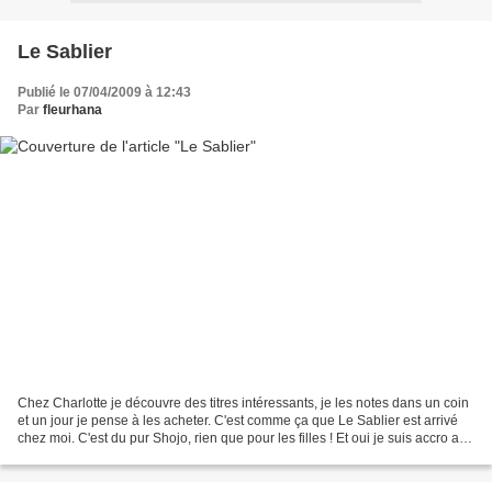
Le Sablier
Publié le 07/04/2009 à 12:43
Par
fleurhana
Chez Charlotte je découvre des titres intéressants, je les notes dans un coin
et un jour je pense à les acheter. C'est comme ça que Le Sablier est arrivé
chez moi. C'est du pur Shojo, rien que pour les filles ! Et oui je suis accro aux
Shojo, à mon âge...même...