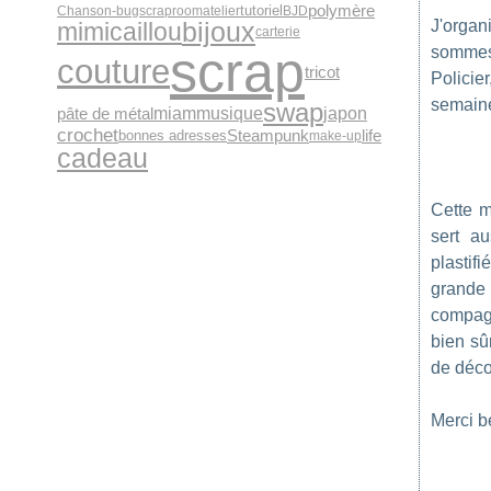
polymère
tutoriel
Chanson-bug
scraproomatelier
BJD
bijoux
J'orga
mimicaillou
carterie
scrap
somme
couture
tricot
Policie
semaine
swap
miam
japon
pâte de métal
musique
crochet
Steampunk
life
bonnes adresses
make-up
cadeau
Cette 
sert a
plastif
grande
compag
bien sû
de décou
Merci 