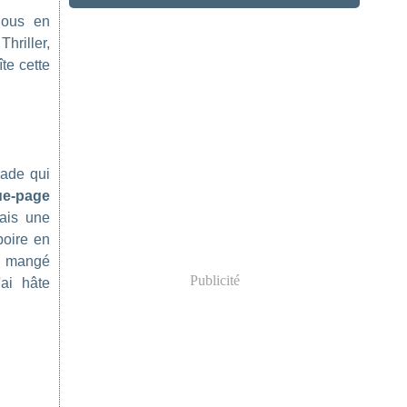
nous en
riller,
te cette
ade qui
e-page
tais une
boire en
é mangé
Publicité
'ai hâte