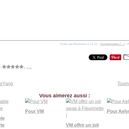
Posté par fleurhana à 12:31 -
Commentaires [
…
]
- P
 ?
0 vote
gYang
Tourn
Vous aimerez aussi :
Pour VM
Pour Aely
ble
rte
VM offrir un joli