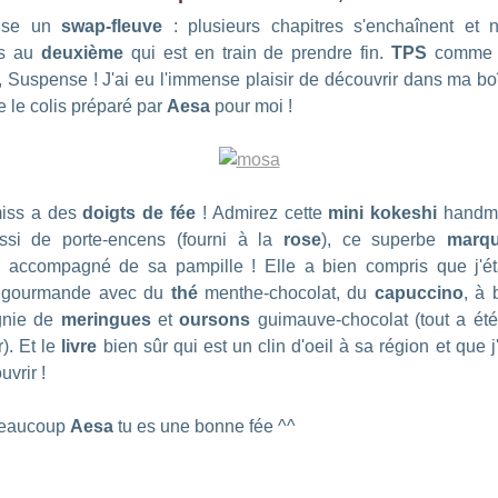
nise un
swap-fleuve
: plusieurs chapitres s'enchaînent et 
s au
deuxième
qui est en train de prendre fin.
TPS
comme Th
r, Suspense ! J'ai eu l'immense plaisir de découvrir dans ma boî
 le colis préparé par
Aesa
pour moi !
miss a des
doigts de fée
! Admirez cette
mini kokeshi
handm
ussi de porte-encens (fourni à la
rose
), ce superbe
marqu
ié accompagné de sa pampille ! Elle a bien compris que j'é
 gourmande avec du
thé
menthe-chocolat, du
capuccino
, à 
nie de
meringues
et
oursons
guimauve-chocolat (tout a ét
r). Et le
livre
bien sûr qui est un clin d'oeil à sa région et que j
vrir !
beaucoup
Aesa
tu es une bonne fée ^^