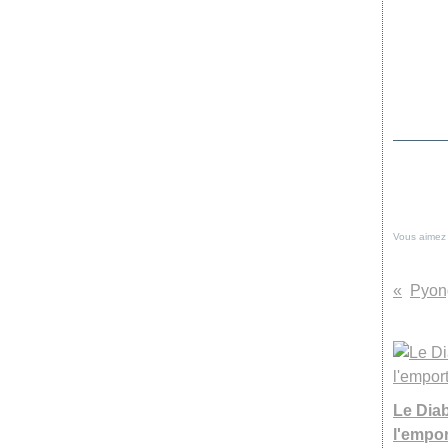
Vous aimez
Pyon
Le Dia
l'empo