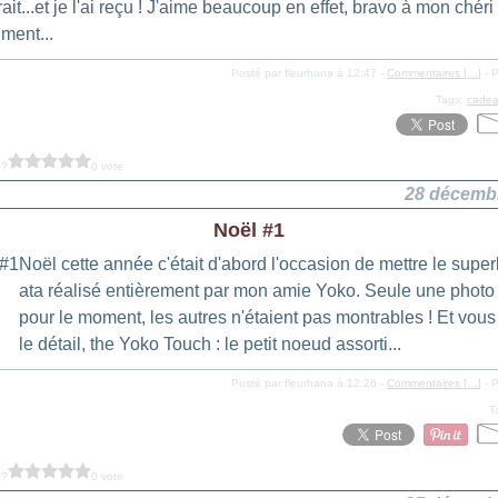
ait...et je l'ai reçu ! J'aime beaucoup en effet, bravo à mon chéri
iment...
Posté par fleurhana à 12:47 -
Commentaires [
…
]
- P
Tags:
cade
 ?
0 vote
28 décemb
Noël #1
Noël cette année c'était d'abord l'occasion de mettre le supe
ata réalisé entièrement par mon amie Yoko. Seule une photo
pour le moment, les autres n'étaient pas montrables ! Et vous
le détail, the Yoko Touch : le petit noeud assorti...
Posté par fleurhana à 12:26 -
Commentaires [
…
]
- P
T
 ?
0 vote