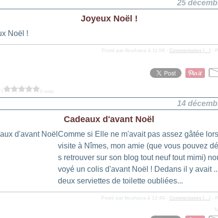
25 décemb
Joyeux Noël !
Posté par fleurhana à 11:08 -
Commentaires [
…
]
- P
 ?
0 vote
14 décemb
Cadeaux d'avant Noël
Comme si Elle ne m'avait pas assez gâtée lor
visite à Nîmes, mon amie (que vous pouvez d
s retrouver sur son blog tout neuf tout mimi) n
voyé un colis d'avant Noël ! Dedans il y avait ..
deux serviettes de toilette oubliées...
Posté par fleurhana à 12:49 -
Commentaires [
…
]
- P
T