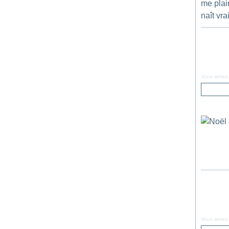
me plair
naît vra
Vous aimez
Vous aimez