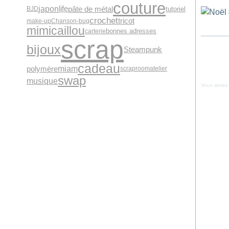
couture
japon
pâte de métal
life
tutoriel
BJD
crochet
tricot
make-up
Chanson-bug
mimicaillou
bonnes adresses
carterie
scrap
bijoux
Steampunk
cadeau
miam
polymère
scraproomatelier
swap
musique
Vous aimez