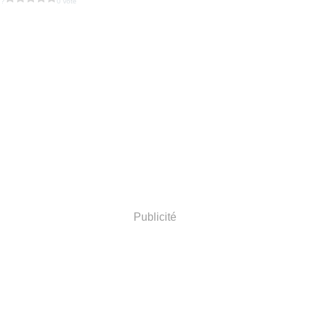
 ?
0 vote
Publicité