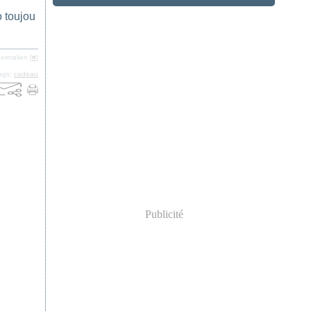
o toujou
ermalien [
#
]
ags:
cadeau
Publicité