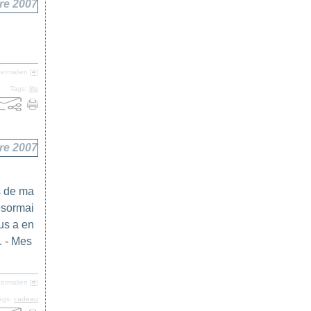
re 2007
ermalien [
#
]
Tags:
life
re 2007
s de ma
ésormai
ous a en
. - Mes
ermalien [
#
]
ags:
cadeau