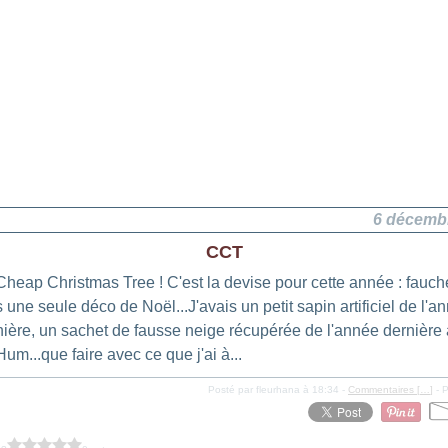
6 décemb
CCT
Cheap Christmas Tree ! C'est la devise pour cette année : fauch
s une seule déco de Noël...J'avais un petit sapin artificiel de l'a
nière, un sachet de fausse neige récupérée de l'année dernière a
Hum...que faire avec ce que j'ai à...
Posté par fleurhana à 18:34 -
Commentaires [
…
]
- P