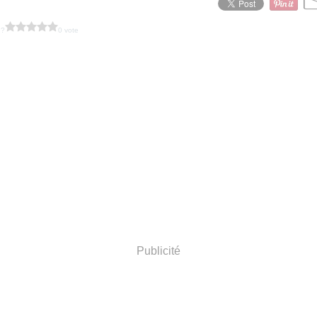
 ?
0 vote
Publicité