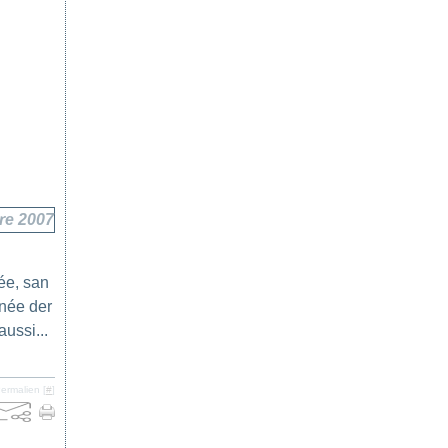
re 2007
ée, san
nnée der
ussi...
ermalien [
#
]