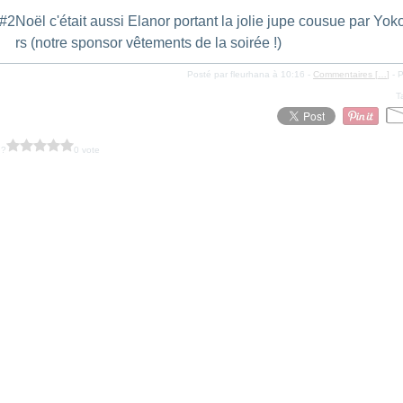
Noël c'était aussi Elanor portant la jolie jupe cousue par Yok
rs (notre sponsor vêtements de la soirée !)
Posté par fleurhana à 10:16 -
Commentaires [
…
]
- P
T
 ?
0 vote