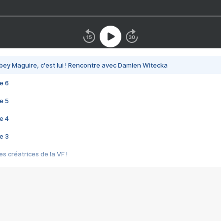
bey Maguire, c'est lui ! Rencontre avec Damien Witecka
e 6
e 5
e 4
e 3
s créatrices de la VF !
e 2
e 1
e Mektoub My Love arrive enfin ! Rencontre avec Shaïn Boumedine et Sal