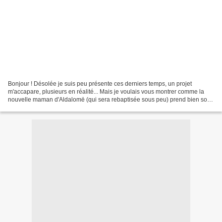
Bonjour ! Désolée je suis peu présente ces derniers temps, un projet
m'accapare, plusieurs en réalité... Mais je voulais vous montrer comme la
nouvelle maman d'Aldalomë (qui sera rebaptisée sous peu) prend bien soin
d'elle ! Mimi, ma maman, a réalisé...