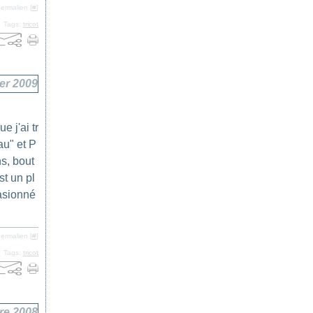
ermalien [
#
]
Tags:
tricot
ier 2009
e j'ai tr
au" et P
s, bout
st un pl
casionné
ermalien [
#
]
Tags:
tricot
re 2008