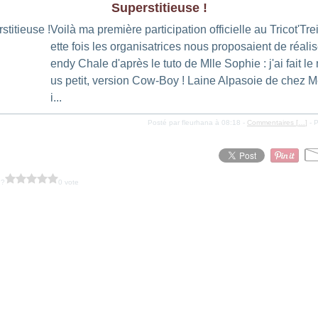
Superstitieuse !
Voilà ma première participation officielle au Tricot'Tr
ette fois les organisatrices nous proposaient de réalis
endy Chale d'après le tuto de Mlle Sophie : j'ai fait le
us petit, version Cow-Boy ! Laine Alpasoie de chez 
i...
Posté par fleurhana à 08:18 -
Commentaires [
…
]
- P
 ?
0 vote