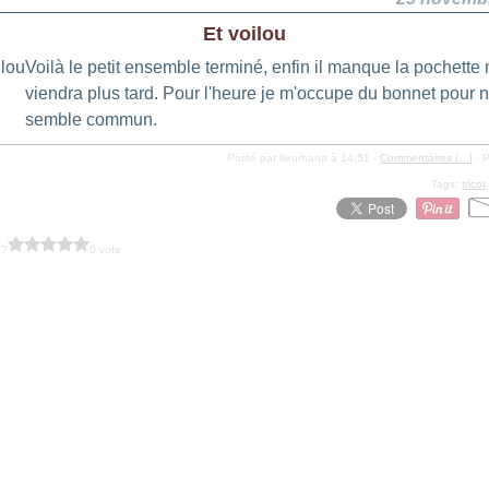
Et voilou
Voilà le petit ensemble terminé, enfin il manque la pochette
viendra plus tard. Pour l'heure je m'occupe du bonnet pour n
semble commun.
Posté par fleurhana à 14:51 -
Commentaires [
…
]
- P
Tags:
tricot
 ?
0 vote