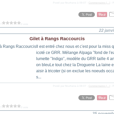
Posté par fleurhana à 09:07 -
Commentaires [
…
]
- P
 ?
0 vote
22 janv
Gilet à Rangs Raccourcis
Il est entré chez nous et c'est pour la miss qu
icoté ce GRR. Mélange Alpaga "fond de l'e
lumette "Indigo", modèle du GRR taille 4 an
on bleuLe tout chez la Droguerie La laine e
aisir à tricoter (si on exclue les noeuds oc
s...
Posté par fleurhana à 08:07 -
Commentaires [
…
]
- P
 ?
0 vote
25 novemb