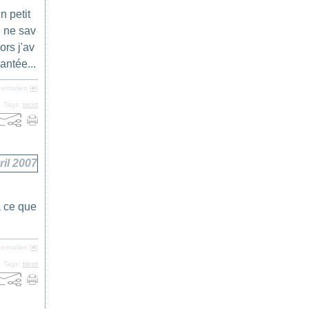
n petit
e ne sav
ors j'av
antée...
ermalien [
#
]
Tags:
tricot
ril 2007
à ce que
ermalien [
#
]
Tags:
tricot