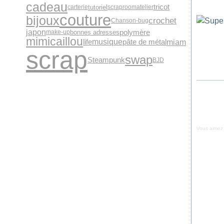
cadeau
tricot
tutoriel
carterie
scraproomatelier
couture
bijoux
crochet
Chanson-bug
japon
polymère
bonnes adresses
make-up
mimicaillou
miam
musique
pâte de métal
life
scrap
swap
Steampunk
BJD
Vous aimez