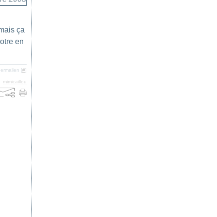
 mais ça
otre en
ermalien [
#
]
,
mimicaillou