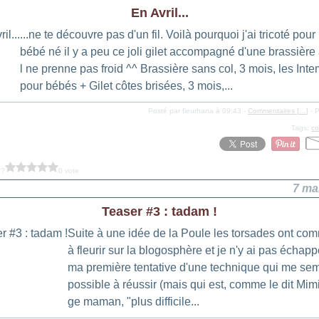
En Avril...
...ne te découvre pas d'un fil. Voilà pourquoi j'ai tricoté pour 
bébé né il y a peu ce joli gilet accompagné d'une brassière a
l ne prenne pas froid ^^ Brassière sans col, 3 mois, les Int
pour bébés + Gilet côtes brisées, 3 mois,...
Posté par fleurhana à 09:43 -
Commentaires [
…
]
- P
Tags:
co
 ?
0 vote
7 ma
Teaser #3 : tadam !
Suite à une idée de la Poule les torsades ont c
à fleurir sur la blogosphère et je n'y ai pas échap
ma première tentative d'une technique qui me sem
possible à réussir (mais qui est, comme le dit Mim
ge maman, "plus difficile...