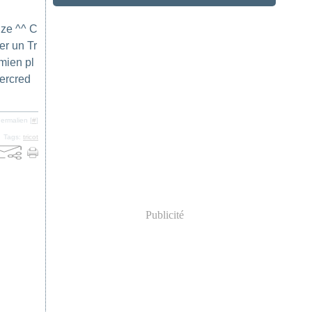
eize ^^ C
er un Tr
 mien pl
Mercred
ermalien [
#
]
Tags:
tricot
Publicité