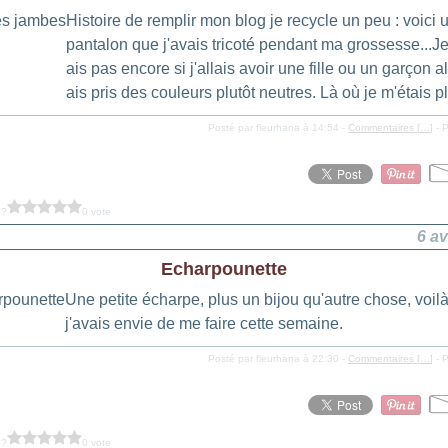
Histoire de remplir mon blog je recycle un peu : voici u
pantalon que j'avais tricoté pendant ma grossesse...J
ais pas encore si j'allais avoir une fille ou un garçon al
ais pris des couleurs plutôt neutres. Là où je m'étais pl
Posté par fleurhana à 14:54 -
Commentaires [
…
]
- P
 ?
0 vote
6 av
Echarpounette
Une petite écharpe, plus un bijou qu'autre chose, voil
j'avais envie de me faire cette semaine.
Posté par fleurhana à 22:30 -
Commentaires [
…
]
- P
 ?
0 vote