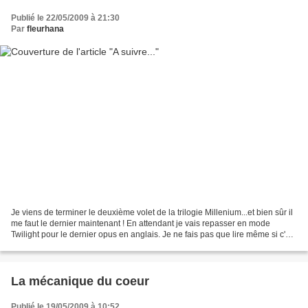
Publié le 22/05/2009 à 21:30
Par
fleurhana
Je viens de terminer le deuxième volet de la trilogie Millenium...et bien sûr il
me faut le dernier maintenant ! En attendant je vais repasser en mode
Twilight pour le dernier opus en anglais. Je ne fais pas que lire même si c'est
vrai que je suis tombée...
La mécanique du coeur
Publié le 19/05/2009 à 10:52