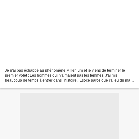
Je n'ai pas échappé au phénomène Millenium et je viens de terminer le
premier volet : Les hommes qui n'aimaient pas les femmes. J'ai mis
beaucoup de temps à entrer dans l'histoire...Est-ce parce que j'ai eu du mal
à sortir de l 'autre phénomène littéraire...