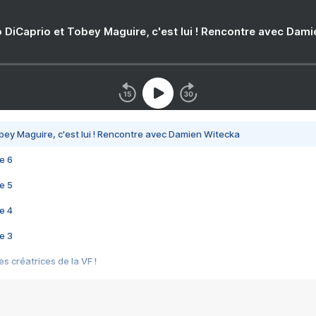
 DiCaprio et Tobey Maguire, c'est lui ! Rencontre avec Dam
bey Maguire, c'est lui ! Rencontre avec Damien Witecka
e 6
e 5
e 4
e 3
s créatrices de la VF !
e 2
e 1