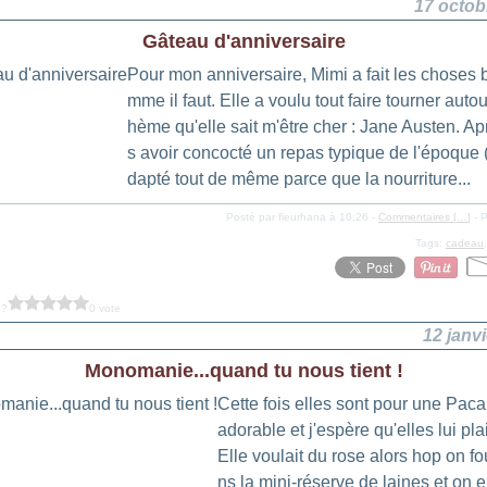
17 octob
Gâteau d'anniversaire
Pour mon anniversaire, Mimi a fait les choses 
mme il faut. Elle a voulu tout faire tourner autou
hème qu'elle sait m'être cher : Jane Austen. A
s avoir concocté un repas typique de l'époque 
dapté tout de même parce que la nourriture...
Posté par fleurhana à 10:26 -
Commentaires [
…
]
- P
Tags:
cadeau
 ?
0 vote
12 janv
Monomanie...quand tu nous tient !
Cette fois elles sont pour une Pac
adorable et j'espère qu'elles lui pla
Elle voulait du rose alors hop on fo
ns la mini-réserve de laines et on e