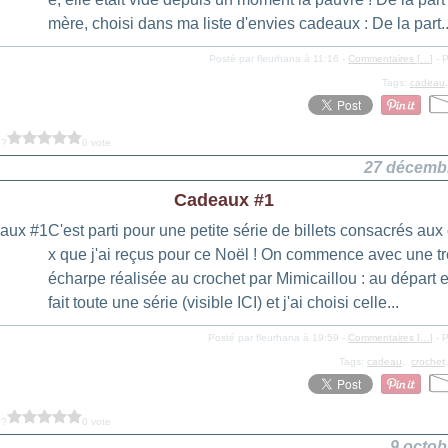
mère, choisi dans ma liste d'envies cadeaux : De la part..
Posté par fleurhana à 11:16 -
Commentaires [
…
]
- P
Tags:
cadeau
 ?
0 vote
27 décemb
Cadeaux #1
C'est parti pour une petite série de billets consacrés au
x que j'ai reçus pour ce Noël ! On commence avec une tr
écharpe réalisée au crochet par Mimicaillou : au départ e
fait toute une série (visible ICI) et j'ai choisi celle...
Posté par fleurhana à 19:59 -
Commentaires [
…
]
- P
Tags:
cadeau
,
crochet
 ?
0 vote
9 octob