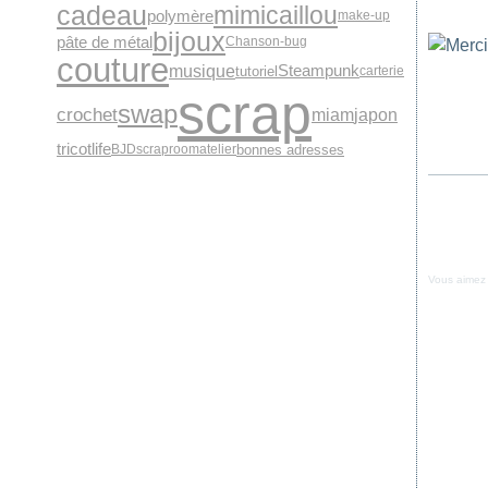
cadeau
mimicaillou
polymère
make-up
bijoux
pâte de métal
Chanson-bug
couture
musique
Steampunk
tutoriel
carterie
scrap
swap
crochet
miam
japon
tricot
life
bonnes adresses
BJD
scraproomatelier
Vous aimez