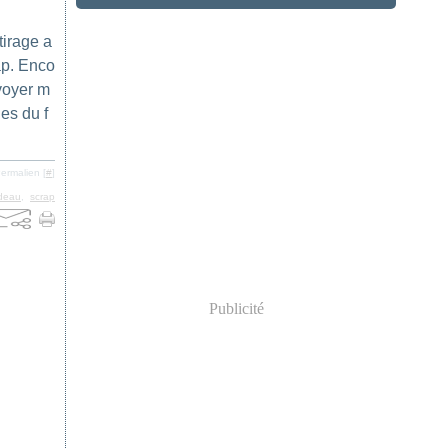
tirage a
ap. Enco
nvoyer m
ges du f
ermalien [
#
]
deau
,
scrap
Publicité