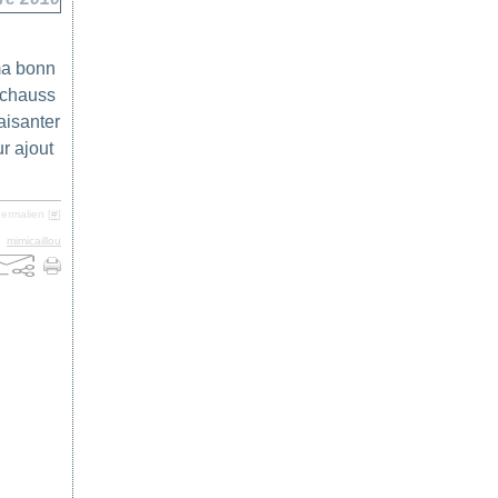
ma bonn
s chauss
aisanter
ur ajout
ermalien [
#
]
,
mimicaillou