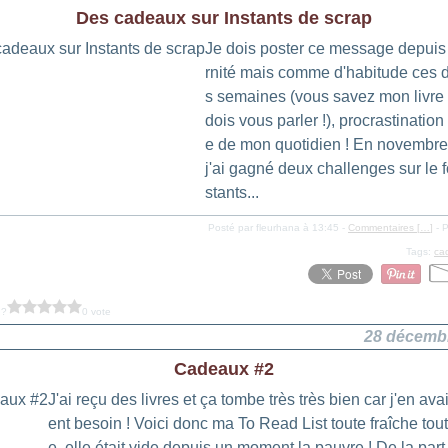
Des cadeaux sur Instants de scrap
Je dois poster ce message depuis
rnité mais comme d'habitude ces 
s semaines (vous savez mon livre 
dois vous parler !), procrastination
e de mon quotidien ! En novembre
j'ai gagné deux challenges sur le 
stants...
Posté par fleurhana à 13:45 -
Commentaires [
…
]
- P
Tags:
ca
 ?
0 vote
28 décemb
Cadeaux #2
J'ai reçu des livres et ça tombe très très bien car j'en ava
ent besoin ! Voici donc ma To Read List toute fraîche tou
e, elle était vide depuis un moment la pauvre ! De la par