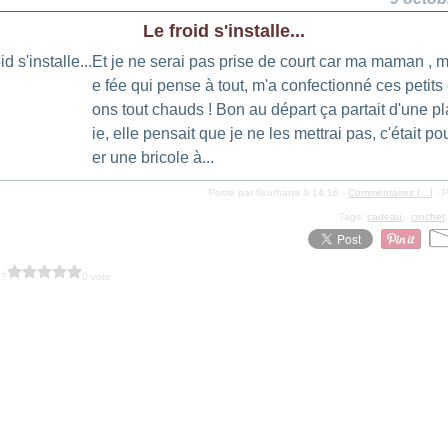
Le froid s'installe...
Et je ne serai pas prise de court car ma maman , 
e fée qui pense à tout, m'a confectionné ces petit
ons tout chauds ! Bon au départ ça partait d'une pl
ie, elle pensait que je ne les mettrai pas, c'était po
er une bricole à...
Posté par fleurhana à 14:16 -
Commentaires [
…
]
- P
Tags:
cadeau
,
crochet
 ?
0 vote