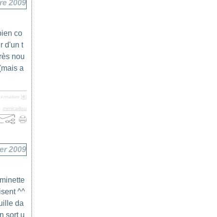
re 2009
bien co
r d'un t
près nou
(mais a
ermalien [
#
]
,
mimicaillou
ier 2009
aminette
isent ^^
uille da
n sort u