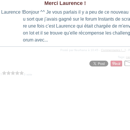
Merci Laurence !
Bonjour ^^ Je vous parlais il y a peu de ce nouveau 
u sort que j'avais gagné sur le forum Instants de scr
re une fois c'est Laurence qui était chargée de m'e
on lot et il se trouve qu'elle récompense les challen
orum avec...
Posté par fleurhana à 10:45 -
Commentaires [
…
]
- P
Tags:
ca
 ?
0 vote