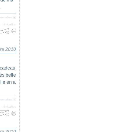
.
ermalien [
#
]
,
mimicaillou
re 2010
x cadeau
ès belle
lle en a
ermalien [
#
]
,
mimicaillou
re 2010