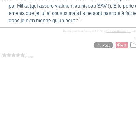
par Milka (qui assure vraiment au niveau SAV !). Elle porte 
ements que je lui ai cousus mais ils ne sont pas tout à fait 
donc je n'en montre qu'un bout ^^
Posté par fleurhana à 12:20 -
Commentaires [
…
]
- P
T
 ?
0 vote