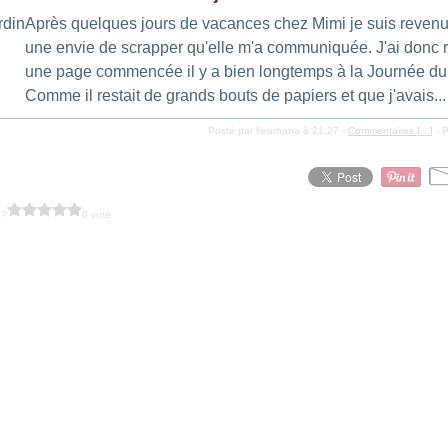
Après quelques jours de vacances chez Mimi je suis reven
une envie de scrapper qu'elle m'a communiquée. J'ai donc r
une page commencée il y a bien longtemps à la Journée du 
Comme il restait de grands bouts de papiers et que j'avais...
Posté par fleurhana à 21:27 -
Commentaires [
…
]
- P
 ?
0 vote