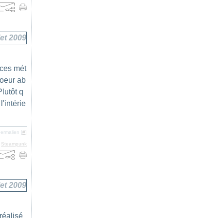
llet 2009
 ces mét
coeur ab
lutôt q
'intérie
ermalien [
#
]
,
Steampunk
llet 2009
réalisé