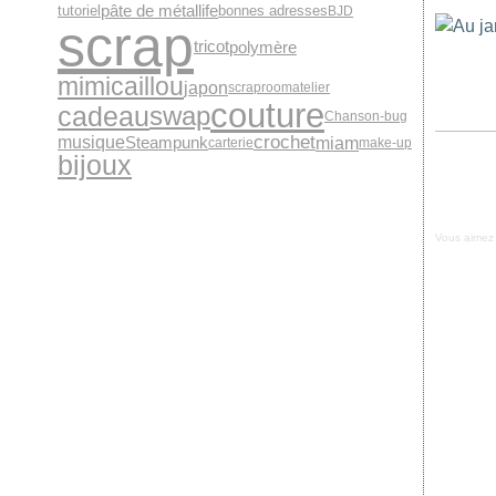
pâte de métal
life
tutoriel
bonnes adresses
BJD
scrap
polymère
tricot
mimicaillou
japon
scraproomatelier
couture
cadeau
swap
Chanson-bug
crochet
miam
musique
Steampunk
carterie
make-up
bijoux
Vous aimez