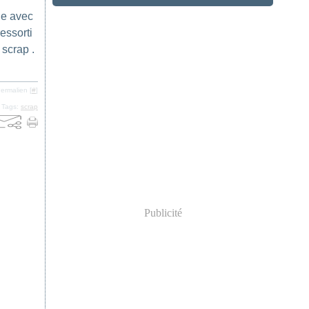
ue avec
essorti
scrap .
ermalien [
#
]
Tags:
scrap
Publicité