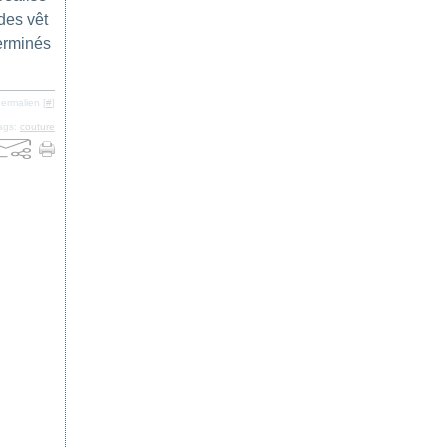
des vêt
terminés
ermalien [
#
]
ags:
couture