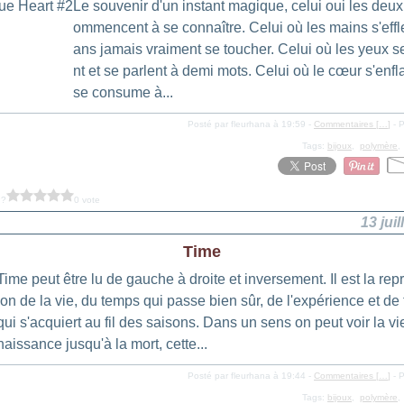
Le souvenir d'un instant magique, celui oui les deux
ommencent à se connaître. Celui où les mains s'effl
ans jamais vraiment se toucher. Celui où les yeux s
nt et se parlent à demi mots. Celui où le cœur s'enf
se consume à...
Posté par fleurhana à 19:59 -
Commentaires [
…
]
- P
Tags:
bijoux
,
polymère
 ?
0 vote
13 juil
Time
Time peut être lu de gauche à droite et inversement. Il est la rep
ion de la vie, du temps qui passe bien sûr, de l'expérience et de 
qui s'acquiert au fil des saisons. Dans un sens on peut voir la vi
naissance jusqu'à la mort, cette...
Posté par fleurhana à 19:44 -
Commentaires [
…
]
- P
Tags:
bijoux
,
polymère