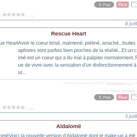
 ?
0 vote
8 jui
Rescue Heart
Avoir le coeur brisé, malmené, piétiné, arraché...toutes
aphores sont parfois bien proches de la réalité...Et un 
imé est un coeur qui a du mal à palpiter normalement. P
ue de vivre avec la sensation d'un disfonctionnement à l
ur...
Posté par fleurhana à 19:25 -
Commentaires [
…
]
- P
Tags:
bijoux
,
polymère
 ?
0 vote
3 jui
Aldalomë
Voici la nouvelle version d'Aldalomë dont le make-up a été 