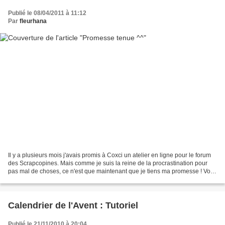
Publié le 08/04/2011 à 11:12
Par
fleurhana
Il y a plusieurs mois j'avais promis à Coxci un atelier en ligne pour le forum
des Scrapcopines. Mais comme je suis la reine de la procrastination pour
pas mal de choses, ce n'est que maintenant que je tiens ma promesse ! Voici
donc un visuel teaser du...
Calendrier de l'Avent : Tutoriel
Publié le 21/11/2010 à 20:04